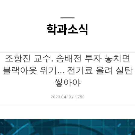
학과소식
조항진 교수, 송배전 투자 놓치면
블랙아웃 위기... 전기료 올려 실탄
쌓아야
2023.04.10 /
1,750