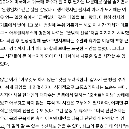
20대에 미국에서 귀국해 교수가 된 이후 필자는 나름대로 삶을 즐기면서
`완행열차` 같은 삶을 살았다고 생각했지만 필자의 아내가 보기에는 여
유 없는 일정 속에서 `급행열차` 같은 매일을 보내왔다. 다행히 생사의
기로에서 벗어나고 보니 병원에 누워 괴롭기는 해도 이 시간 자체가 마르
쿠스 아우렐리우스의 명언에 나오는 `뜻밖의 선물`처럼 여겨지기 시작했
다. 퇴원 후 일상생활에 돌아오면서부터는 주말과 휴가를 이용해 포항 근
교나 경주까지 나가 아내와 함께 보내는 느긋한 시간을 늘렸다. 그리고
그 시간들이 큰 에너지가 되어 다시 대학에서 새로운 일을 시작할 수 있
었다.
많은 이가 `아무것도 하지 않는` 것을 두려워한다. 갑자기 큰 병을 겪거
나 쉬게 되었을 때 좌절하거나 심리적으로 고통스러워하는 모습도 본다.
하지만 사실 현대인의 대다수는 운동에서 말하는 `오버트레이닝` 상태에
있고 아무것도 하지 않는 `휴식`의 시간은 모두에게 필요하다. 어쩌면 휴
식은 뜻밖의 선물일 수도 있다. 고된 운동 뒤 휴식으로 더욱 단단해지는
우리 몸의 근육처럼 휴식 이후엔 내면을 더욱더 단단하게 단련할 수 있
고, 더 멀리 갈 수 있는 추진력도 얻을 수 있다. 최고의 문호 괴테 역시 "충