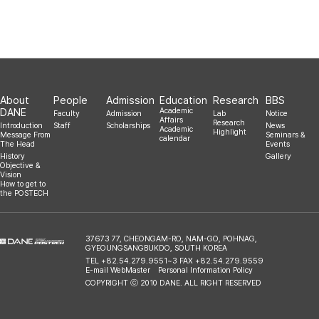
About
People
Admission
Education
Research
BBS
DANE
Academic
Faculty
Admission
Lab
Notice
Affairs
Research
Introduction
Staff
Scholarships
News
Academic
Highlight
Message From
Seminars &
calendar
The Head
Events
History
Gallery
Objective &
Vision
How to get to
the POSTECH
37673 77, CHEONGAM-RO, NAM-GO, POHNAG,
GYEOUNGSANGBUKDO, SOUTH KOREA
TEL +82.54.279.9551~3 FAX +82.54.279.9559
E-mail WebMaster
Personal Information Policy
COPYRIGHT ⓒ 2010 DANE. ALL RIGHT RESERVED