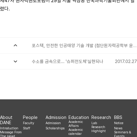
제47차 원자력원로포럼이 29일 서울 역삼동 한국과학기술회관에서 열
렸다.
포스텍, 안전한 인공태양 기술 개발 (첨단원자력공학부 윤건수교수)
수소를 금속으로... '슈퍼전도체'실현되나
2017.04.04
2017.02.27
About
People
Admission
Education
Research
BBS
DANE
Academic
Faculty
Admission
Lab
Notice
Affairs
Research
Introduction
Staff
Scholarships
News
Academic
Highlight
Message From
Seminars &
calendar
The Head
Events