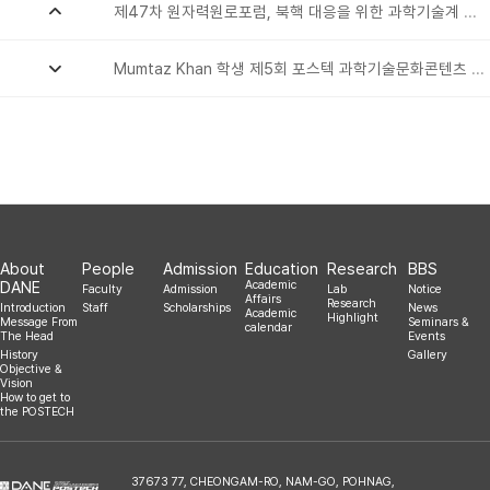
제47차 원자력원로포럼, 북핵 대응을 위한 과학기술계 역할
2017.04.03
Mumtaz Khan 학생 제5회 포스텍 과학기술문화콘텐츠 공모전 대상 수상
2016.11.07
About
People
Admission
Education
Research
BBS
DANE
Academic
Faculty
Admission
Lab
Notice
Affairs
Research
Introduction
Staff
Scholarships
News
Academic
Highlight
Message From
Seminars &
calendar
The Head
Events
History
Gallery
Objective &
Vision
How to get to
the POSTECH
37673 77, CHEONGAM-RO, NAM-GO, POHNAG,