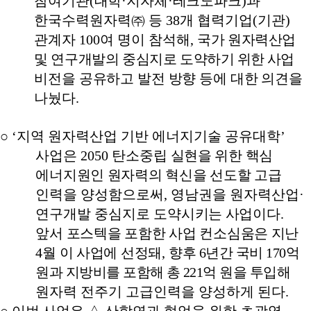
참여기관
(
대학
·
지자체
·
테크노파크
)
과
한
국수력원자력
㈜
등
38
개 협력기업
(
기관
)
관계자
100
여 명이 참석해
,
국가 원자력산업
및 연구개발의 중심지로 도약하기
위한 사업
비전을 공유하고 발전 방향 등에 대한 의견을
나눴다
.
○
‘
지역 원자력산업 기반 에너지기술 공유대학
’
사업은
2050
탄소
중립 실현을 위한 핵심
에너지원인 원자력의 혁신을 선도할 고급
인력을 양성함으로써
,
영남권을 원자력산업
·
연구개발 중심지로
도약시키는 사업이다
.
앞서 포스텍을 포함한 사업 컨소심움은 지난
4
월 이 사업에 선정
돼
,
향후
6
년간 국비
170
억
원과 지방비를 포함해 총
221
억 원을 투
입해
원자력 전주기 고급인력을 양성하게 된다
.