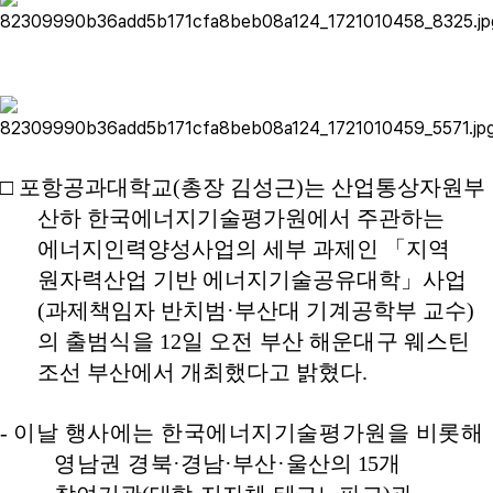
□
포항공과대학교
(
총장 김성근
)
는 산업통상자원부
산하
한국에너지기술평가원에서 주관하는
에너지인력양성사업의 세부 과제인
「
지역
원자력산업 기반 에너지기술공유대학
」
사업
(
과제책임자 반치범
·
부산대 기계공학부 교수
)
의 출범식을
12
일 오전 부산 해운대구 웨
스틴
조선 부산에서 개최했다고 밝혔다
.
-
이날 행사에는 한국에너지기술평가원을 비롯해
영남권 경북
·
경남
·
부산
·
울
산의
15
개