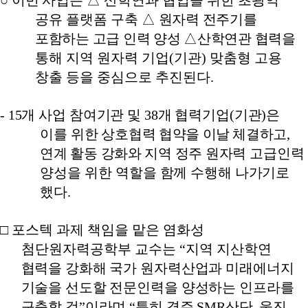
○
이번 사업은
△
산학연과 협업을 위한 초광역
공유 플랫폼 구축
△
원자력 전주기를
포함하는 고급 인력 양성
△
산학연관 협력을
통해 지역 원자력 기업
(
기관
)
맞춤형 고용
창출 등을 중심으로 추진된다
.
- 15
개 사업 참여기관 및
38
개 협력기업
(
기관
)
은
이를 위한 상호협
력 협약을 이날 체결하고
,
연계 활동 강화와 지역 정주 원자력
고급인력
양성을 위한
역할을 함께 수행해 나가기로
했다
.
□
포스텍 과제 책임을 맡은 염화성
첨단원자력공학부 교수는
“
지역 지산학연
협력을 강화해 국가 원자력산업과 미래에너지
기술을 선도할 전문인력을 양성하는 인프라를
구축할 것
”
이라며
“
특히 경주
SMR
산단
,
울진