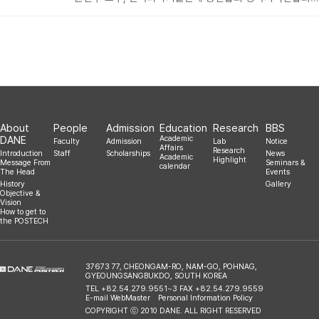
2024.07.05
About
People
Admission
Education
Research
BBS
DANE
Academic
Faculty
Admission
Lab
Notice
Affairs
Research
Introduction
Staff
Scholarships
News
Academic
Highlight
Message From
Seminars &
calendar
The Head
Events
History
Gallery
Objective &
Vision
How to get to
the POSTECH
37673 77, CHEONGAM-RO, NAM-GO, POHNAG,
GYEOUNGSANGBUKDO, SOUTH KOREA
TEL +82.54.279.9551~3 FAX +82.54.279.9559
E-mail WebMaster
Personal Information Policy
COPYRIGHT ⓒ 2010 DANE. ALL RIGHT RESERVED